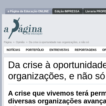
a Página da Educação ONLINE
Edição IMPRESSA
Livraria PRO
Página
>
Opinião
>
Da crise à oportunidade nas organizações, e não só
NOTÍCIAS
PORTEFÓLIO
ENTREVISTAS
REPORTAGENS
OP
Da crise à oportunidad
organizações, e não só
A crise que vivemos terá perm
diversas organizações avanç