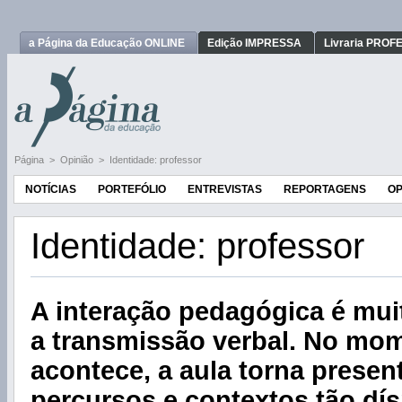
a Página da Educação ONLINE
Edição IMPRESSA
Livraria PRO
Página
>
Opinião
>
Identidade: professor
NOTÍCIAS
PORTEFÓLIO
ENTREVISTAS
REPORTAGENS
OP
Identidade: professor
A interação pedagógica é mui
a transmissão verbal. No mo
acontece, a aula torna presen
percursos e contextos tão dí