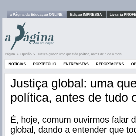
a Página da Educação ONLINE
Edição IMPRESSA
Livraria PRO
Página
>
Opinião
>
Justiça global: uma questão política, antes de tudo o mais
NOTÍCIAS
PORTEFÓLIO
ENTREVISTAS
REPORTAGENS
OP
Justiça global: uma qu
política, antes de tudo 
É, hoje, comum ouvirmos falar 
global, dando a entender que t