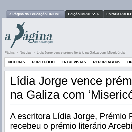
a Página da Educação ONLINE
Edição IMPRESSA
Livraria PRO
Página
>
Notícias
>
Lídia Jorge vence prémio literário na Galiza com ‘Misericórdia’
NOTÍCIAS
PORTEFÓLIO
ENTREVISTAS
REPORTAGENS
OP
Lídia Jorge vence prémio
na Galiza com ‘Misericó
A escritora Lídia Jorge, Prémio
recebeu o prémio literário Arce