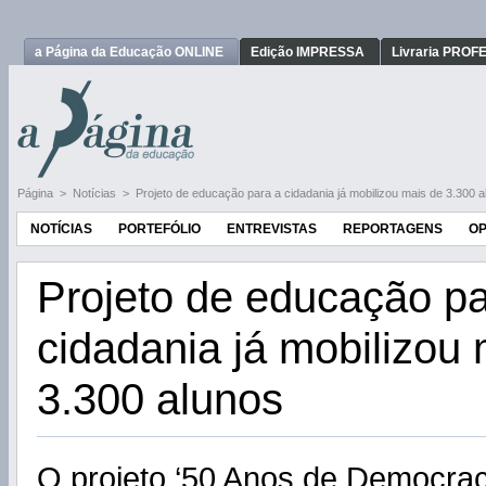
a Página da Educação ONLINE
Edição IMPRESSA
Livraria PRO
Página
>
Notícias
>
Projeto de educação para a cidadania já mobilizou mais de 3.300 
NOTÍCIAS
PORTEFÓLIO
ENTREVISTAS
REPORTAGENS
OP
Projeto de educação pa
cidadania já mobilizou
3.300 alunos
O projeto ‘50 Anos de Democrac